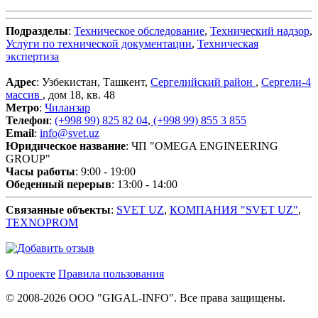
Подразделы
:
Техническое обследование
,
Технический надзор
,
Услуги по технической документации
,
Техническая
экспертиза
Адрес
: Узбекистан, Ташкент,
Сергелийский район
,
Сергели-4
массив
, дом 18, кв. 48
Метро
:
Чиланзар
Телефон
:
(+998 99) 825 82 04
,
(+998 99) 855 3 855
Email
:
info@svet.uz
Юридическое название
: ЧП "OMEGA ENGINEERING
GROUP"
Часы работы
: 9:00 - 19:00
Обеденный перерыв
: 13:00 - 14:00
Связанные объекты
:
SVET UZ
,
КОМПАНИЯ "SVET UZ"
,
TEXNOPROM
О проекте
Правила пользования
© 2008-2026 ООО "GIGAL-INFO". Все права защищены.