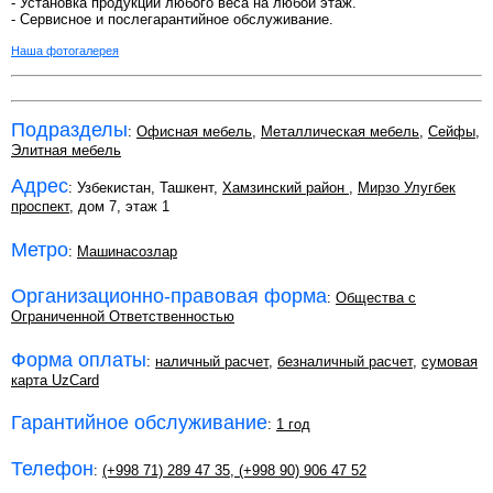
- Установка продукции любого веса на любой этаж.
- Сервисное и послегарантийное обслуживание.
Наша фотогалерея
Подразделы
:
Офисная мебель
,
Металлическая мебель
,
Сейфы
,
Элитная мебель
Адрес
: Узбекистан, Ташкент,
Хамзинский район
,
Мирзо Улугбек
проспект
, дом 7, этаж 1
Метро
:
Машинасозлар
Организационно-правовая форма
:
Общества с
Ограниченной Ответственностью
Форма оплаты
:
наличный расчет
,
безналичный расчет
,
сумовая
карта UzCard
Гарантийное обслуживание
:
1 год
Телефон
:
(+998 71) 289 47 35
,
(+998 90) 906 47 52