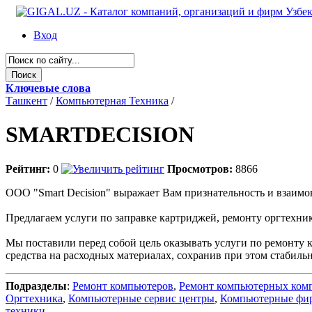
Вход
Ключевые слова
Ташкент
/
Компьютерная Техника
/
SMARTDECISION
Рейтинг:
0
Просмотров:
8866
OOO "Smart Decision" выражает Вам признательность и взаимо
Предлагаем услуги по заправке картриджей, ремонту оргтехн
Мы поставили перед собой цель оказывать услуги по ремонту 
средства на расходных материалах, сохранив при этом стабиль
Подразделы
:
Ремонт компьютеров
,
Ремонт компьютерных ком
Оргтехника
,
Компьютерные сервис центры
,
Компьютерные фи
техники