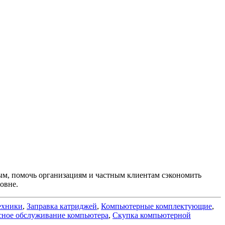
мым, помочь организациям и частным клиентам сэкономить
овне.
ехники
,
Заправка катриджей
,
Компьютерные комплектующие
,
сное обслуживание компьютера
,
Скупка компьютерной