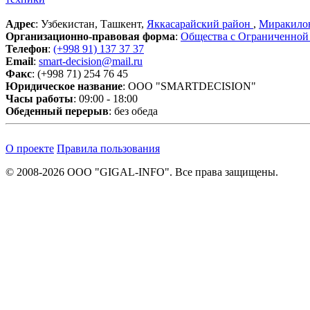
Адрес
: Узбекистан, Ташкент,
Яккасарайский район
,
Миракилов
Организационно-правовая форма
:
Общества с Ограниченной
Телефон
:
(+998 91) 137 37 37
Email
:
smart-decision@mail.ru
Факс
: (+998 71) 254 76 45
Юридическое название
: OOO "SMARTDECISION"
Часы работы
: 09:00 - 18:00
Обеденный перерыв
: без обеда
О проекте
Правила пользования
© 2008-2026 ООО "GIGAL-INFO". Все права защищены.