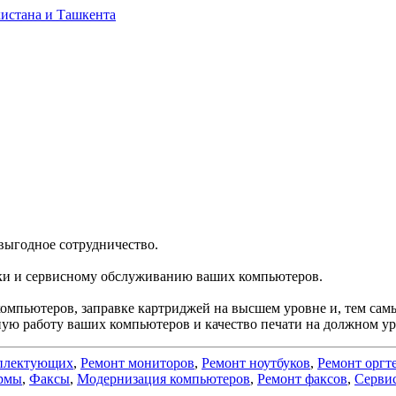
выгодное сотрудничество.
ики и сервисному обслуживанию ваших компьютеров.
компьютеров, заправке картриджей на высшем уровне и, тем са
ную работу ваших компьютеров и качество печати на должном ур
плектующих
,
Ремонт мониторов
,
Ремонт ноутбуков
,
Ремонт оргт
рмы
,
Факсы
,
Модернизация компьютеров
,
Ремонт факсов
,
Серви