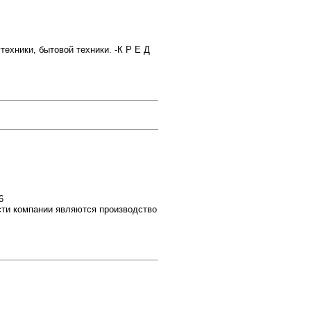
хники, бытовой техники. -К Р Е Д
6
ти компании являются производство