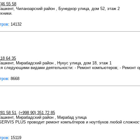
746 55 58
 Ташкент, Чиланзарский район , Бунедкор улица, дом 52, этаж 2
хники.
тров
: 14132
118 64 35
 Ташкент, Мирабадский район , Нукус улица, дом 18, этаж 1
следующими видами деятельности: - Ремонт компьютеров; - Ремонт ор
тров
: 8668
281 58 51
,
(+998 90) 351 72 85
 Ташкент, Мирабадский район , Мирабад улица
SERVIS PLUS проводит ремонт компьбтеров и ноутбуков любой сложности
тров
: 15119