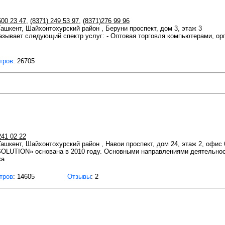
500 23 47
,
(8371) 249 53 97
,
(8371)276 99 96
 Ташкент, Шайхонтохурский район , Беруни проспект, дом 3, этаж 3
ает следующий спектр услуг: - Оптовая торговля компьютерами, оргте
тров
: 26705
241 02 22
 Ташкент, Шайхонтохурский район , Навои проспект, дом 24, этаж 2, офис 
LUTION» основана в 2010 году. Основными направлениями деятельнос
ка
тров
: 14605
Отзывы
: 2