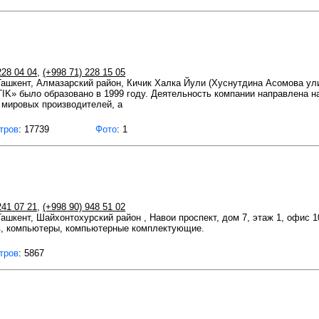
228 04 04
,
(+998 71) 228 15 05
 Ташкент, Алмазарский район, Кичик Халка Йули (Хуснутдина Асомова ули
» было образовано в 1999 году. Деятельность компании направлена на
 мировых производителей, а
тров
: 17739
Фото
: 1
241 07 21
,
(+998 90) 948 51 02
 Ташкент, Шайхонтохурский район , Навои проспект, дом 7, этаж 1, офис 1
в, компьютеры, компьютерные комплектующие.
тров
: 5867