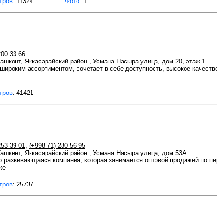
тров
: 11324
Фото
: 1
200 33 66
 Ташкент, Яккасарайский район , Усмана Насыра улица, дом 20, этаж 1
 широким ассортиментом, сочетает в себе доступность, высокое качеств
тров
: 41421
253 39 01
,
(+998 71) 280 56 95
 Ташкент, Яккасарайский район , Усмана Насыра улица, дом 53А
азвивающаяся компания, которая занимается оптовой продажей по пе
же
тров
: 25737