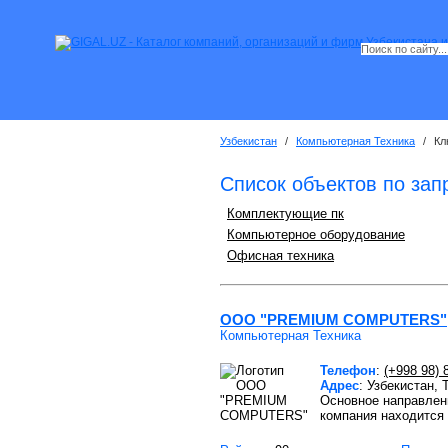
Узбекистан
/
Компьютерная Техника
/
Кл
Список объектов по зап
Комплектующие пк
Компьютерное оборудование
Офисная техника
OOO "PREMIUM COMPUTERS"
Компьютерная Техника
Телефон
:
(+998 98) 
Адрес
: Узбекистан,
Основное направлен
компания находится 