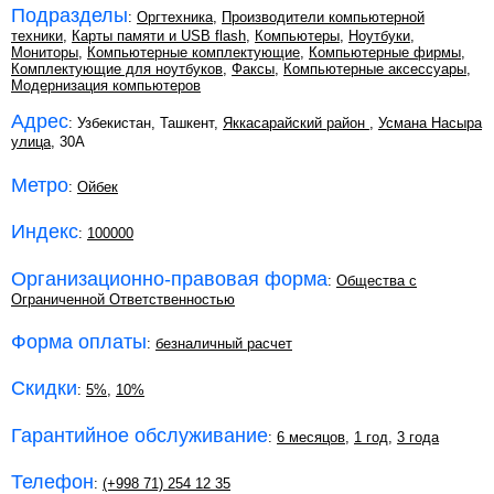
Подразделы
:
Оргтехника
,
Производители компьютерной
техники
,
Карты памяти и USB flash
,
Компьютеры
,
Ноутбуки
,
Мониторы
,
Компьютерные комплектующие
,
Компьютерные фирмы
,
Комплектующие для ноутбуков
,
Факсы
,
Компьютерные аксессуары
,
Модернизация компьютеров
Адрес
: Узбекистан, Ташкент,
Яккасарайский район
,
Усмана Насыра
улица
, 30А
Метро
:
Ойбек
Индекс
:
100000
Организационно-правовая форма
:
Общества с
Ограниченной Ответственностью
Форма оплаты
:
безналичный расчет
Скидки
:
5%
,
10%
Гарантийное обслуживание
:
6 месяцов
,
1 год
,
3 года
Телефон
:
(+998 71) 254 12 35