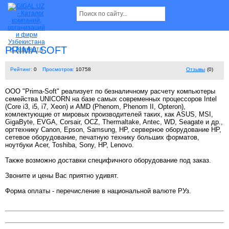
PRIMA SOFT
Рейтинг:
0
Просмотров:
10758
Отзывы
(0)
OOO "Prima-Soft" реализует по безналичному расчету компьютеры
семейства UNICORN на базе самых современных процессоров Intel
(Core i3, i5, i7, Xeon) и AMD (Phenom, Phenom II, Opteron),
комлектующие от мировых производителей таких, как ASUS, MSI,
GigaByte, EVGA, Corsair, OCZ, Thermaltake, Antec, WD, Seagate и др.,
оргтехнику Canon, Epson, Samsung, HP, серверное оборудование HP,
сетевое оборудование, печатную технику больших форматов,
ноутбуки Acer, Toshiba, Sony, HP, Lenovo.
Также возможно доставки специфичного оборудование под заказ.
Звоните и цены Вас приятно удивят.
Форма оплаты - перечисление в национальной валюте РУз.