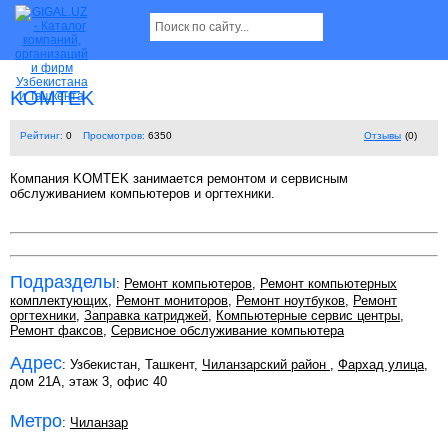
KOMTEK
Рейтинг:
0
Просмотров:
6350
Отзывы
(0)
Компания KOMTEK занимается ремонтом и сервисным
обслуживанием компьютеров и оргтехники.
Подразделы
:
Ремонт компьютеров
,
Ремонт компьютерных
комплектующих
,
Ремонт мониторов
,
Ремонт ноутбуков
,
Ремонт
оргтехники
,
Заправка катриджей
,
Компьютерные сервис центры
,
Ремонт факсов
,
Сервисное обслуживание компьютера
Адрес
: Узбекистан, Ташкент,
Чиланзарский район
,
Фархад улица
,
дом 21А, этаж 3, офис 40
Метро
:
Чиланзар