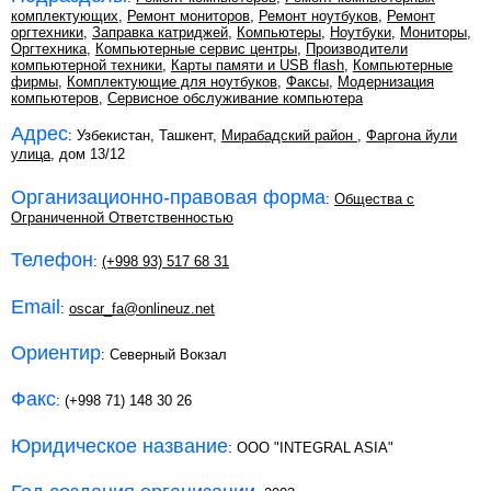
комплектующих
,
Ремонт мониторов
,
Ремонт ноутбуков
,
Ремонт
оргтехники
,
Заправка катриджей
,
Компьютеры
,
Ноутбуки
,
Мониторы
,
Оргтехника
,
Компьютерные сервис центры
,
Производители
компьютерной техники
,
Карты памяти и USB flash
,
Компьютерные
фирмы
,
Комплектующие для ноутбуков
,
Факсы
,
Модернизация
компьютеров
,
Сервисное обслуживание компьютера
Адрес
: Узбекистан, Ташкент,
Мирабадский район
,
Фаргона йули
улица
, дом 13/12
Организационно-правовая форма
:
Общества с
Ограниченной Ответственностью
Телефон
:
(+998 93) 517 68 31
Email
:
oscar_fa@onlineuz.net
Ориентир
: Северный Вокзал
Факс
: (+998 71) 148 30 26
Юридическое название
: OOO "INTEGRAL ASIA"