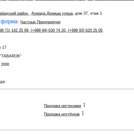
абадский район
,
Ахмада Дониша улица
, дом 37, этаж 1
 форма
:
Частные Предприятия
98 71) 142 25 99
,
(+998 94) 630 74 20
,
(+998 93) 620 25 05
№ 17
 "TABAROK"
: 2000
еда
Продажа оргтехники
Продажа ноутбуков