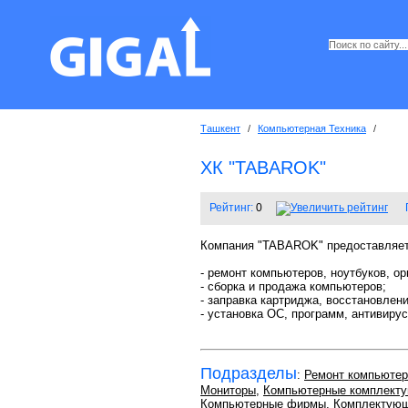
Ташкент
/
Компьютерная Техника
/
ХК "TABAROK"
Рейтинг:
0
Компания "TABAROK" предоставляет
- ремонт компьютеров, ноутбуков, ор
- сборка и продажа компьютеров;
- заправка картриджа, восстановлени
- установка ОС, программ, антивирус
Подразделы
:
Ремонт компьютер
Мониторы
,
Компьютерные комплект
Компьютерные фирмы
,
Комплектующ