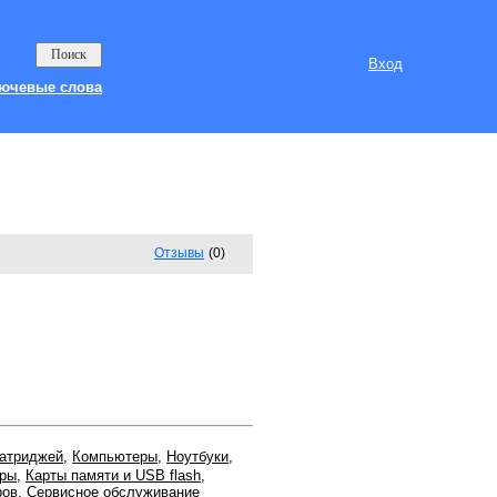
Вход
ючевые слова
Отзывы
(0)
катриджей
,
Компьютеры
,
Ноутбуки
,
тры
,
Карты памяти и USB flash
,
ров
,
Сервисное обслуживание