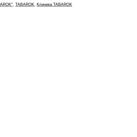
BAROK"
,
TABAROK
,
Клиника TABAROK