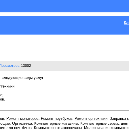
Кл
Просмотров:
13882
 следующие виды услуг:
гтехники;
е;
ов.
ов
,
Ремонт мониторов
,
Ремонт ноутбуков
,
Ремонт оргтехники
,
Заправка 
ующие
,
Оргтехника
,
Компьютерные магазины
,
Компьютерные сервис цен
ие для ноутбуков
,
Компьютерные аксессуары
,
Модернизация компьюте