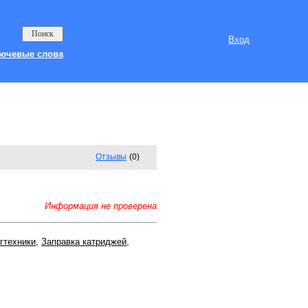
Вход
ючевые слова
Отзывы
(0)
Информация не проверена
гтехники
,
Заправка катриджей
,