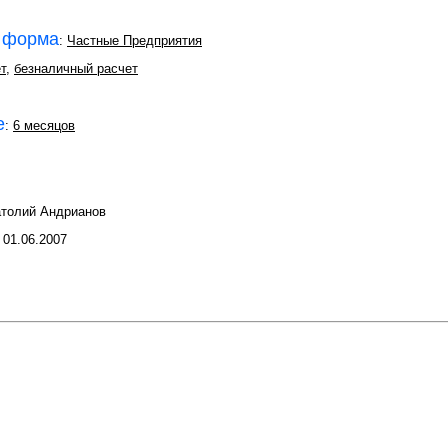
 форма
:
Частные Предприятия
т
,
безналичный расчет
е
:
6 месяцов
атолий Андрианов
: 01.06.2007