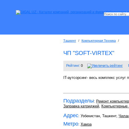
Ташкент
/
Компьютерная Техника
/
ЧП "SOFT-VIRTEX"
Рейтинг:
0
IT-аутсорсинг- весь комплекс услуг
Подразделы
:
Ремонт компьютер
Заправка катриджей
,
Компьютерные 
Адрес
: Узбекистан, Ташкент,
Чилан
Метро
:
Хамза