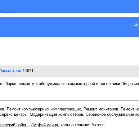
Кл
Просмотров:
14571
 по сборке. ремонту и обслуживанию компьютерной и оргтехники.Лицензи
ов
,
Ремонт компьютерных комплектующих
,
Ремонт мониторов
,
Ремонт н
сервис центры
,
Модернизация компьютеров
,
Сервисное обслуживание к
зарский район
,
Лутфий улица
, кольцо трамвая Актепа