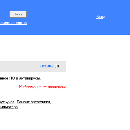
Вход
ючевые слова
Отзывы
(0)
онное ПО и антивирусы.
Информация не проверена
оутбуков
,
Ремонт оргтехники
,
омпьютера