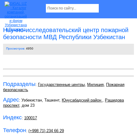
Научно-исследовательский центр пожарной
безопасности МВД Республики Узбекистан
Просмотров:
4950
Подразделы
:
Государственные центры
,
Милиция
,
Пожарная
безопаснасть
Адрес
: Узбекистан, Ташкент,
Юнусабадский район
,
Рашидова
проспект
, дом 23
Индекс
:
100017
Телефон
:
(+998 71) 234 66 29