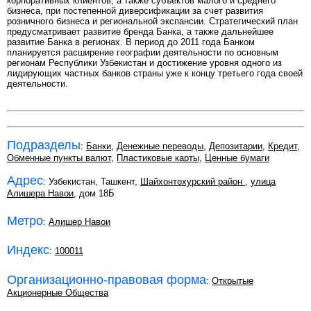
корпоративных клиентов, а также субъектов малого и среднего
бизнеса, при постепенной диверсификации за счет развития
розничного бизнеса и региональной экспансии. Стратегический план
предусматривает развитие бренда Банка, а также дальнейшее
развитие Банка в регионах. В период до 2011 года Банком
планируется расширение географии деятельности по основным
регионам Республики Узбекистан и достижение уровня одного из
лидирующих частных банков страны уже к концу третьего года своей
деятельности.
Подразделы
:
Банки
,
Денежные переводы
,
Депозитарии
,
Кредит
,
Обменные пункты валют
,
Пластиковые карты
,
Ценные бумаги
Адрес
: Узбекистан, Ташкент,
Шайхонтохурский район
,
улица
Алишера Навои
, дом 18Б
Метро
:
Алишер Навои
Индекс
:
100011
Организационно-правовая форма
:
Открытые
Акционерные Общества