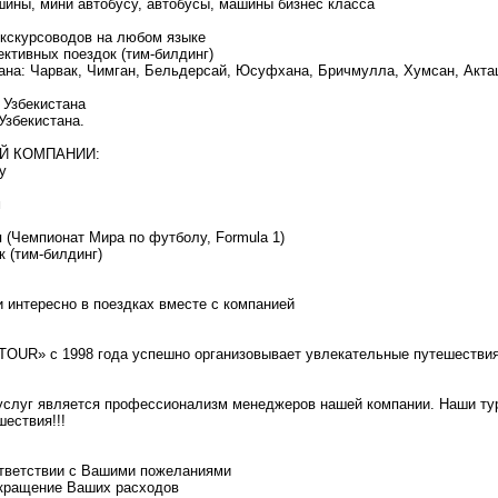
шины, мини автобусу, автобусы, машины бизнес класса
экскурсоводов на любом языке
ективных поездок (тим-билдинг)
тана: Чарвак, Чимган, Бельдерсай, Юсуфхана, Бричмулла, Хумсан, Акта
 Узбекистана
Узбекистана.
Й КОМПАНИИ:
у
м
 (Чемпионат Мира по футболу, Formula 1)
к (тим-билдинг)
 интересно в поездках вместе с компанией
TOUR» с 1998 года успешно организовывает увлекательные путешествия
 услуг является профессионализм менеджеров нашей компании. Наши ту
ествия!!!
оответствии с Вашими пожеланиями
окращение Ваших расходов