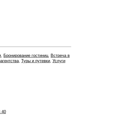
м
,
Бронирование гостиниц
,
Встреча в
агентства
,
Туры и путевки
,
Услуги
8 40