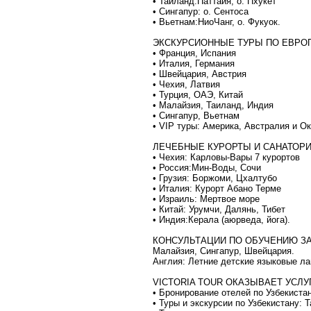
• Таиланд:Паттайя, о. Пхукет
• Сингапур: o. Сентоса
• Вьетнам:НиоЧанг, о. Фукуок.
ЭКСКУРСИОННЫЕ ТУРЫ ПО ЕВРОП
• Франция, Испания
• Италия, Германия
• Швейцария, Австрия
• Чехия, Латвия
• Турция, ОAЭ, Китай
• Малайзия, Таиланд, Индия
• Сингапур, Вьетнам
• VIP туры: Америка, Австралия и Ок
ЛЕЧЕБНЫЕ КУРОРТЫ И САНАТОРИ
• Чехия: Карловы-Вары 7 курортов
• Россия:Мин-Воды, Сочи
• Грузия: Боржоми, Цхалтубо
• Италия: Курорт Абано Терме
• Израиль: Мертвое море
• Китай: Урумчи, Далянь, Тибет
• Индия:Керала (аюрведа, йога).
КОНСУЛЬТАЦИИ ПО ОБУЧЕНИЮ З
Малайзия, Cингапур, Швейцария.
Англия: Летние детские языковые ла
VICTORIA TOUR ОКАЗЫВАЕТ УСЛУ
• Бронирование отелей по Узбекиста
• Туры и экскурсии по Узбекистану: