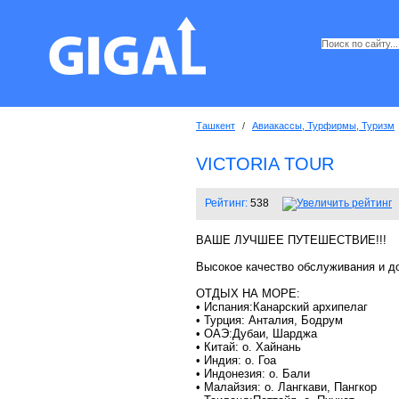
Ташкент
/
Авиакассы, Турфирмы, Туризм
VICTORIA TOUR
Рейтинг:
538
ВАШЕ ЛУЧШЕЕ ПУТЕШЕСТВИЕ!!!
Высокое качество обслуживания и д
ОТДЫХ НА МОРЕ:
• Испания:Канарский архипелаг
• Турция: Анталия, Бодрум
• ОАЭ:Дубаи, Шарджа
• Китай: о. Хайнань
• Индия: o. Гоа
• Индонезия: o. Бали
• Малайзия: о. Лангкави, Пангкор