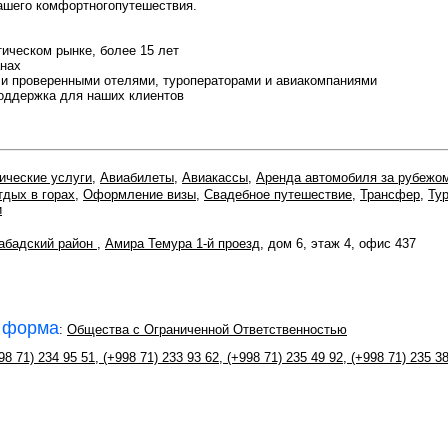
ашего комфортногопутешествия.
тическом рынке, более 15 лет
анах
и проверенными отелями, туроператорами и авиакомпаниями
оддержка для наших клиентов
ические услуги
,
Авиабилеты
,
Авиакассы
,
Аренда автомобиля за рубежо
тдых в горах
,
Оформление визы
,
Свадебное путешествие
,
Трансфер
,
Тур
и
абадский район
,
Амира Темура 1-й проезд
, дом 6, этаж 4, офис 437
 форма
:
Общества с Ограниченной Ответственностью
98 71) 234 95 51
,
(+998 71) 233 93 62
,
(+998 71) 235 49 92
,
(+998 71) 235 3