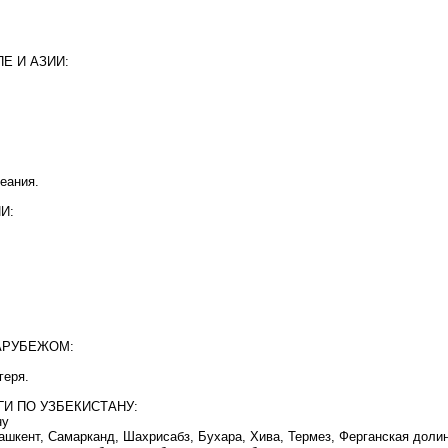
Е И АЗИИ:
еания.
И:
АРУБЕЖОМ:
геря.
ГИ ПО УЗБЕКИСТАНУ:
ну
 Ташкент, Самарканд, Шахрисабз, Бухара, Хива, Термез, Ферганская доли