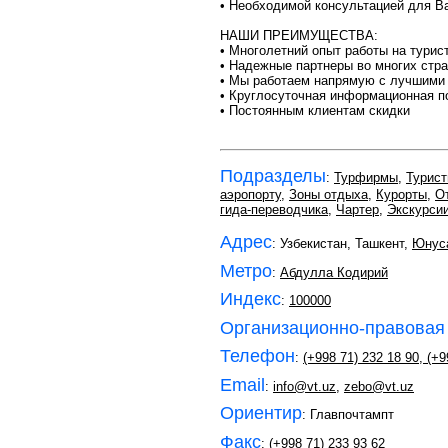
• Необходимой консультацией для В
НАШИ ПРЕИМУЩЕСТВА:
• Многолетний опыт работы на турис
• Надежные партнеры во многих стр
• Мы работаем напрямую с лучшими 
• Круглосуточная информационная п
• Постоянным клиентам скидки
Подразделы
:
Турфирмы
,
Турист
аэропорту
,
Зоны отдыха
,
Курорты
,
О
гида-переводчика
,
Чартер
,
Экскурси
Адрес
: Узбекистан, Ташкент,
Юнус
Метро
:
Абдулла Кодирий
Индекс
:
100000
Организационно-правовая
Телефон
:
(+998 71) 232 18 90
,
(+9
Email
:
info@vt.uz
,
zebo@vt.uz
Ориентир
: Главпочтампт
Факс
: (+998 71) 233 93 62