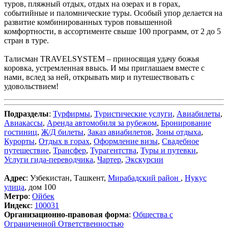
туров, пляжный отдых, отдых на озерах и в горах,
событийные и паломнические туры. Особый упор делается на
развитие комбинированных туров повышенной
комфортности, в ассортименте свыше 100 программ, от 2 до 5
стран в туре.
Талисман TRAVELSYSTEM – приносящая удачу божья
коровка, устремленная ввысь. И мы приглашаем вместе с
нами, вслед за ней, открывать мир и путешествовать с
удовольствием!
Подразделы
:
Турфирмы
,
Туристические услуги
,
Авиабилеты
,
Авиакассы
,
Аренда автомобиля за рубежом
,
Бронирование
гостиниц
,
Ж/Д билеты
,
Заказ авиабилетов
,
Зоны отдыха
,
Курорты
,
Отдых в горах
,
Оформление визы
,
Свадебное
путешествие
,
Трансфер
,
Турагентства
,
Туры и путевки
,
Услуги гида-переводчика
,
Чартер
,
Экскурсии
Адрес
: Узбекистан, Ташкент,
Мирабадский район
,
Нукус
улица
, дом 100
Метро
:
Ойбек
Индекс
:
100031
Организационно-правовая форма
:
Общества с
Ограниченной Ответственностью