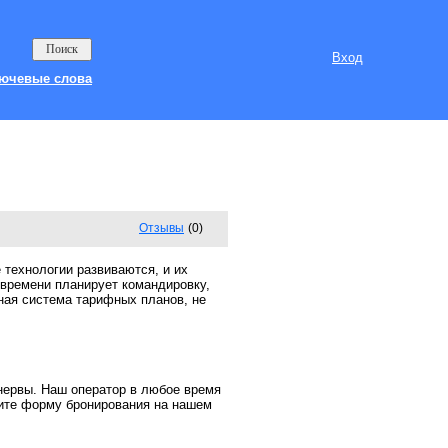
Вход
ючевые слова
Отзывы
(0)
 технологии развиваются, и их
 времени планирует командировку,
жная система тарифных планов, не
 нервы. Наш оператор в любое время
ните форму бронирования на нашем