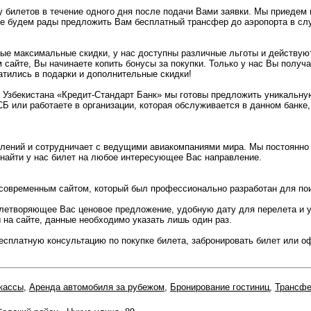
 билетов в течение одного дня после подачи Вами заявки. Мы приедем 
е будем рады предложить Вам бесплатный трансфер до аэропорта в случ
е максимальные скидки, у нас доступны различные льготы и действу
 сайте, Вы начинаете копить бонусы за покупки. Только у нас Вы получа
атились в подарки и дополнительные скидки!
 Узбекистана «Кредит-Стандарт Банк» мы готовы предложить уникальную
СБ или работаете в организации, которая обслуживается в данном банк
влений и сотрудничает с ведущими авиакомпаниями мира. Мы постоянно
 найти у нас билет на любое интересующее Вас направление.
современным сайтом, который был профессионально разработан для пои
летворяющее Вас ценовое предложение, удобную дату для перелета и 
 на сайте, данные необходимо указать лишь один раз.
есплатную консультацию по покупке билета, забронировать билет или о
кассы
,
Аренда автомобиля за рубежом
,
Бронирование гостиниц
,
Трансф