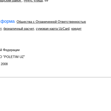
бадский район
,
Нукус улица
, 89
 форма
:
Общества с Ограниченной Ответственностью
т
,
безналичный расчет
,
сумовая карта UzCard
,
кредит
ой Федерации
О "POLETIM UZ"
: 2008