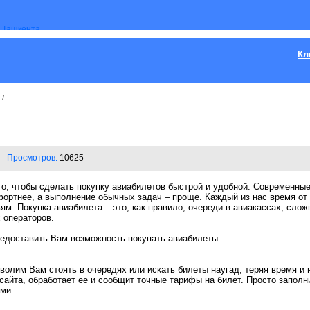
Кл
/
Просмотров:
10625
о, чтобы сделать покупку авиабилетов быстрой и удобной. Современные
фортнее, а выполнение обычных задач – проще. Каждый из нас время от
ьям. Покупка авиабилета – это, как правило, очереди в авиакассах, сло
 операторов.
редоставить Вам возможность покупать авиабилеты:
волим Вам стоять в очередях или искать билеты наугад, теряя время и
 сайта, обработает ее и сообщит точные тарифы на билет. Просто запол
ами.