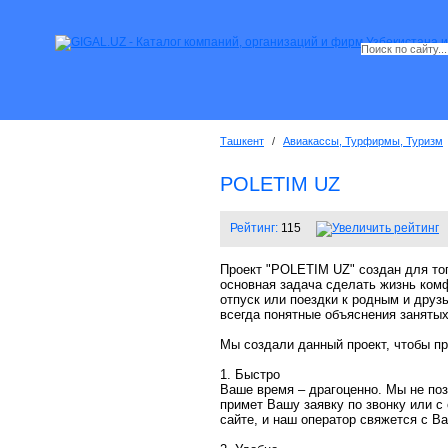
Ташкент
/
Авиакассы, Турфирмы, Туризм
POLETIM UZ
Рейтинг:
115
Проект "POLETIM UZ" создан для тог
основная задача сделать жизнь ком
отпуск или поездки к родным и друз
всегда понятные объяснения занятых
Мы создали данный проект, чтобы п
1. Быстро
Ваше время – драгоценно. Мы не поз
примет Вашу заявку по звонку или с
сайте, и наш оператор свяжется с В