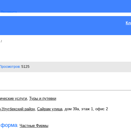
Кл
/
Просмотров:
5125
ические услуги
,
Туры и путевки
-Улугбекский район
,
Сайрам улица
, дом 39а, этаж 1, офис 2
 форма
:
Частные Фирмы