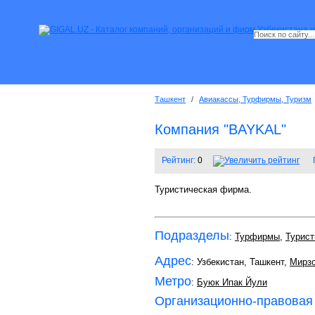
Ташкент
/
Авиакассы, Турфирмы, Туризм
Компания "BAYKAL"
Рейтинг:
0
Туристическая фирма.
Подразделы
:
Турфирмы
,
Турист
Адрес
: Узбекистан, Ташкент,
Мирзо
Метро
:
Буюк Ипак Йули
Организационно-правовая