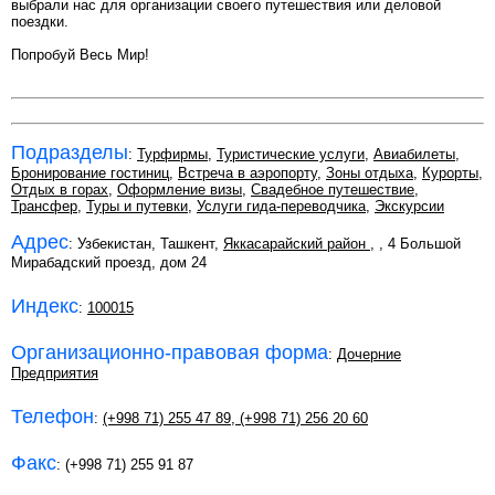
выбрали нас для организации своего путешествия или деловой
поездки.
Попробуй Весь Мир!
Подразделы
:
Турфирмы
,
Туристические услуги
,
Авиабилеты
,
Бронирование гостиниц
,
Встреча в аэропорту
,
Зоны отдыха
,
Курорты
,
Отдых в горах
,
Оформление визы
,
Свадебное путешествие
,
Трансфер
,
Туры и путевки
,
Услуги гида-переводчика
,
Экскурсии
Адрес
: Узбекистан, Ташкент,
Яккасарайский район
,
, 4 Большой
Мирабадский проезд, дом 24
Индекс
:
100015
Организационно-правовая форма
:
Дочерние
Предприятия
Телефон
:
(+998 71) 255 47 89
,
(+998 71) 256 20 60
Факс
: (+998 71) 255 91 87