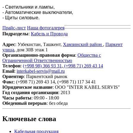
- Светильники и лампы,
- Автоматические выключатели,
- Щиты силовые.
Прайс-лист
Наша фотогалерея
Подразделы
:
Кабель и Провода
Адрес
: Узбекистан, Ташкент,
Хамзинский район
,
Паркент
улица
, дом 30B этаж 1
Организационно-правовая форма
:
Общества с
Ограниченной Ответственностью
Телефон
:
(+998 98) 366 93 31
,
(+998 71) 269 43 14
Email
:
interkabel-servis@mail.ru
Ориентир
: Паркентский рынок
Факс
: (+998 71) 269 43 14, (+998 71) 117 34 41
Юридическое название
: OOO "INTER KABEL SERVIS"
Год создания организации
: 2013
Часы работы
: 09:00 - 18:00
Обеденный перерыв
: без обеда
Ключевые слова
Кабельная продукция