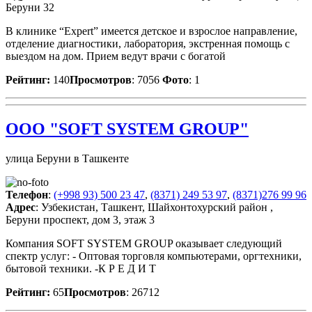
Беруни 32
В клинике “Expert” имеется детское и взрослое направление,
отделение диагностики, лаборатория, экстренная помощь с
выездом на дом. Прием ведут врачи с богатой
Рейтинг:
140
Просмотров
: 7056
Фото
: 1
ООО "SOFT SYSTEM GROUP"
улица Беруни в Ташкенте
Телефон
:
(+998 93) 500 23 47
,
(8371) 249 53 97
,
(8371)276 99 96
Адрес
: Узбекистан, Ташкент, Шайхонтохурский район ,
Беруни проспект, дом 3, этаж 3
Компания SOFT SYSTEM GROUP оказывает следующий
спектр услуг: - Оптовая торговля компьютерами, оргтехники,
бытовой техники. -К Р Е Д И Т
Рейтинг:
65
Просмотров
: 26712