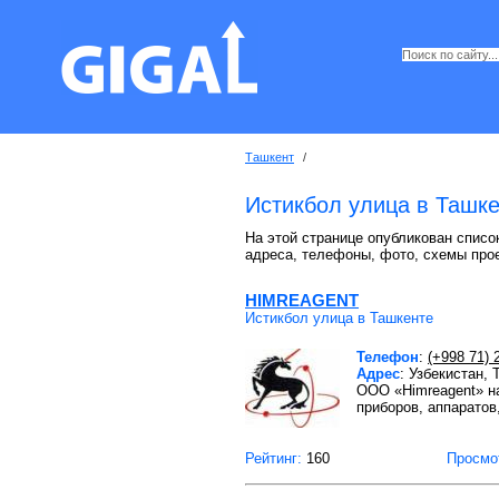
Ташкент
/
Истикбол улица в Ташке
На этой странице опубликован список
адреса, телефоны, фото, схемы про
HIMREAGENT
Истикбол улица в Ташкенте
Телефон
:
(+998 71) 
Адрес
: Узбекистан, 
ООО «Himreagent» на
приборов, аппаратов
Рейтинг:
160
Просмо