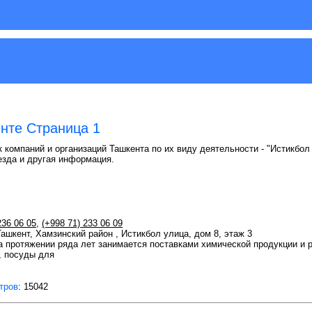
нте Страница 1
 компаний и организаций Ташкента по их виду деятельности - "Истикбол 
езда и другая информация.
236 06 05
,
(+998 71) 233 06 09
Ташкент, Хамзинский район , Истикбол улица, дом 8, этаж 3
 протяжении ряда лет занимается поставками химической продукции и 
, посуды для
тров
: 15042