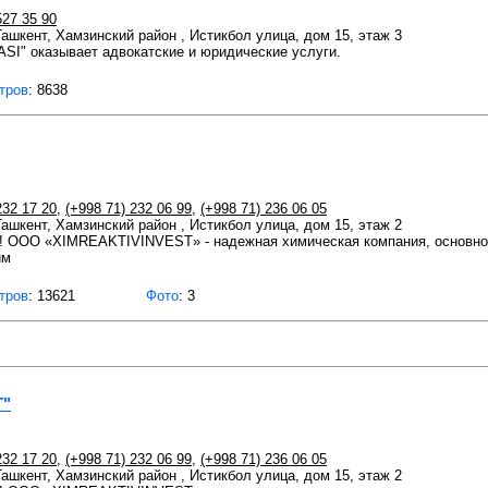
527 35 90
 Ташкент, Хамзинский район , Истикбол улица, дом 15, этаж 3
I" оказывает адвокатские и юридические услуги.
тров
: 8638
232 17 20
,
(+998 71) 232 06 99
,
(+998 71) 236 06 05
 Ташкент, Хамзинский район , Истикбол улица, дом 15, этаж 2
 ООО «XIMREAKTIVINVEST» - надежная химическая компания, основно
им
тров
: 13621
Фото
: 3
T"
232 17 20
,
(+998 71) 232 06 99
,
(+998 71) 236 06 05
 Ташкент, Хамзинский район , Истикбол улица, дом 15, этаж 2