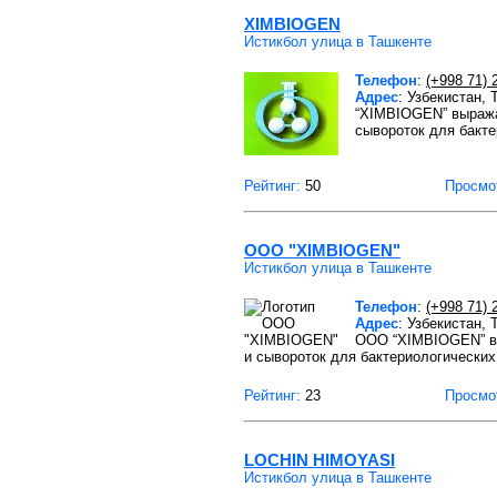
XIMBIOGEN
Истикбол улица в Ташкенте
Телефон
:
(+998 71) 
Адрес
: Узбекистан,
“XIMBIOGEN” выражае
сывороток для бакт
Рейтинг:
50
Просмо
OOO "XIMBIOGEN"
Истикбол улица в Ташкенте
Телефон
:
(+998 71) 
Адрес
: Узбекистан,
OOO “XIMBIOGEN” вы
и сывороток для бактериологических
Рейтинг:
23
Просмо
LOCHIN HIMOYASI
Истикбол улица в Ташкенте