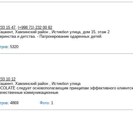
233 15 47
,
(+998 71) 232 00 82
 Ташкент, Хамзинский район , Истикбол улица, дом 15, этаж 2
еринства и детства. - Патронирование одаренных детей.
тров
: 5320
233 10 12
 Ташкент, Хамзинский район , Истикбол улица
COLATE следует основополагающим принципам эффективного клиентск
качественные коммуникационные
тров
: 4869
Фото
: 1