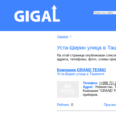
Ташкент
/
Уста-Ширин улица в Та
На этой странице опубликован список
адреса, телефоны, фото, схемы про
Компания GRAND TEXNO
Уста-Ширин улица в Ташкенте
Телефон
:
(+998 71) 
Адрес
: Узбекистан,
Компания "GRAND TE
приборов.
Рейтинг:
0
Просмо