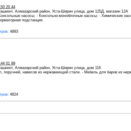
150 20 44
 Ташкент, Алмазарский район, Уста-Ширин улица, дом 125Д, магазин 12А
Консольные насосы; - Консольно-моноблочные насосы; - Химические насо
орматорная подстанция.
тров
: 4893
144 01 99
 Ташкент, Алмазарский район, Уста-Ширин улица, дом 116
л, поручней, навесов из нержавеющей стали. - Мебель для баров из н
тров
: 4824