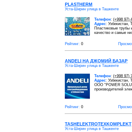
PLASTHERM
Уста-Ширин улица в Ташкенте
Телефон
:
(+998 97) 
Адрес
: Узбекистан,
Пластиковые трубы и
качество и самые н
Рейтинг:
0
Просмо
ANDELI НА ДЖОМИЙ БАЗАР
Уста-Ширин улица в Ташкенте
Телефон
:
(+998 97) 
Адрес
: Узбекистан,
OOO "POWER SOLUTI
производителей эле
Рейтинг:
0
Просмо
TASHELEKTROTEXKOMPLEKT
Уста-Ширин улица в Ташкенте