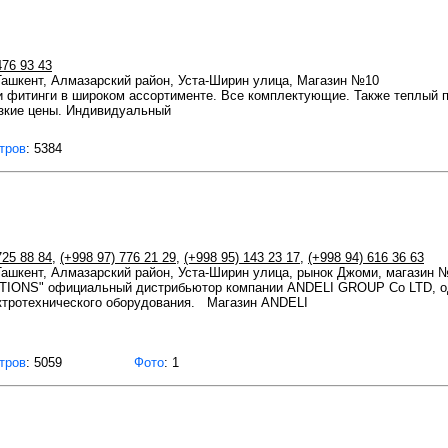
476 93 43
 Ташкент, Алмазарский район, Уста-Ширин улица, Магазин №10
 фитинги в широком ассортименте. Все комплектующие. Также теплый п
изкие цены. Индивидуальный
тров
: 5384
725 88 84
,
(+998 97) 776 21 29
,
(+998 95) 143 23 17
,
(+998 94) 616 36 63
 Ташкент, Алмазарский район, Уста-Ширин улица, рынок Джоми, магазин 
ONS" официальный дистрибьютор компании ANDELI GROUP Co LTD, одн
ктротехнического оборудования. Магазин ANDELI
тров
: 5059
Фото
: 1