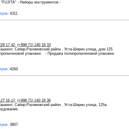
"FUJITA" - Наборы инструментов -
тров
: 4311
228 17 42
,
(+998 71) 140 18 33
 Ташкент, Сабир-Рахимовский район , Уста-Ширин улица, дом 125
ипропиленовой упаковки. - Продажа полипропиленовой упаковки.
тров
: 4260
127 16 17
,
(+998 71) 140 18 36
 Ташкент, Сабир-Рахимовский район , Уста-Ширин улица, 125а
рудование.
тров
: 3807