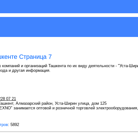
шкенте Страница 7
 компаний и организаций Ташкента по их виду деятельности - "Уста-Шири
езда и другая информация.
228 07 21
 Ташкент, Алмазарский район, Уста-Ширин улица, дом 125
XNO" занимается оптовой и розничной торговлей электрооборудования,
тров
: 5892