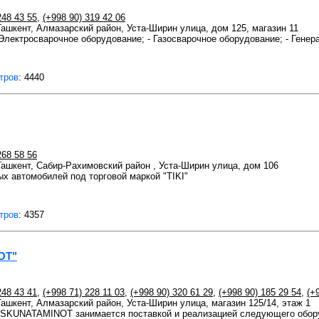
248 43 55
,
(+998 90) 319 42 06
 Ташкент, Алмазарский район, Уста-Ширин улица, дом 125, магазин 11
 Электросварочное оборудование; - Газосварочное оборудование; - Генер
тров
: 4440
268 58 56
 Ташкент, Сабир-Рахимовский район , Уста-Ширин улица, дом 106
х автомобилей под торговой маркой "TIKI"
тров
: 4357
OT"
248 43 41
,
(+998 71) 228 11 03
,
(+998 90) 320 61 29
,
(+998 90) 185 29 54
,
(+
 Ташкент, Алмазарский район, Уста-Ширин улица, магазин 125/14, этаж 1
KUNATAMINOT занимается поставкой и реализацией следующего обору