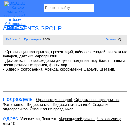
ART EVENTS GROUP
Рейтинг:
1
Просмотров:
8060
Отзывы
(0)
- Организация праздников, презентаций, юбилеев, свадеб, выпускных
вечеров, детских мероприятий.
- Дискотека в сопровождении ди-джея, ведущий, шоу-балет, танцы и
песни различных времен, фальклор.
- Видео и фотосъемка. Аренда, оформление шарами, цветами.
Подразделы
:
Организация свадеб
,
Оформление праздников
,
Фотосъемка
,
Видеосъемка
,
Видеосъемка свадеб
,
Создание
видеороликов
,
Организация праздников
Адрес
: Узбекистан, Ташкент,
Мирабадский район
,
Чехова улица
,
дом 10