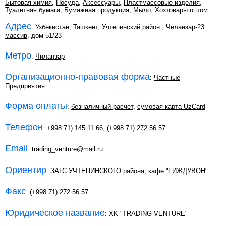
Бытовая химия
,
Посуда
,
Аксессуары
,
Пластмассовые изделия
,
Туалетная бумага
,
Бумажная продукция
,
Мыло
,
Хозтовары оптом
Адрес
: Узбекистан, Ташкент,
Учтепинский район
,
Чиланзар-23
массив
, дом 51/23
Метро
:
Чиланзар
Организационно-правовая форма
:
Частные
Предприятия
Форма оплаты
:
безналичный расчет
,
сумовая карта UzCard
Телефон
:
+998 71) 145 11 66
,
(+998 71) 272 56 57
Email
:
trading_venture@mail.ru
Ориентир
: ЗАГС УЧТЕПИНСКОГО района, кафе "ГИЖДУВОН"
Факс
: (+998 71) 272 56 57
Юридическое название
: XK "TRADING VENTURE"