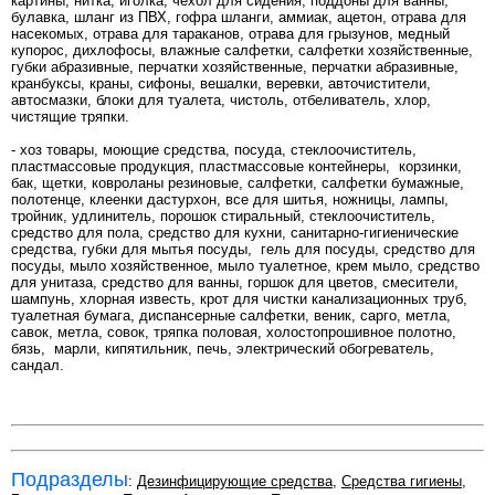
картины, нитка, иголка, чехол для сидения, поддоны для ванны,
булавка, шланг из ПВХ, гофра шланги, аммиак, ацетон, отрава для
насекомых, отрава для тараканов, отрава для грызунов, медный
купорос, дихлофосы, влажные салфетки, салфетки хозяйственные,
губки абразивные, перчатки хозяйственные, перчатки абразивные,
кранбуксы, краны, сифоны, вешалки, веревки, авточистители,
автосмазки, блоки для туалета, чистоль, отбеливатель, хлор,
чистящие тряпки.
- хоз товары, моющие средства, посуда, стеклоочиститель,
пластмассовые продукция, пластмассовые контейнеры, корзинки,
бак, щетки, ковроланы резиновые, салфетки, салфетки бумажные,
полотенце, клеенки дастурхон, все для шитья, ножницы, лампы,
тройник, удлинитель, порошок стиральный, стеклоочиститель,
средство для пола, средство для кухни, санитарно-гигиенические
средства, губки для мытья посуды, гель для посуды, средство для
посуды, мыло хозяйственное, мыло туалетное, крем мыло, средство
для унитаза, средство для ванны, горшок для цветов, смесители,
шампунь, хлорная известь, крот для чистки канализационных труб,
туалетная бумага, диспансерные салфетки, веник, сарго, метла,
савок, метла, совок, тряпка половая, холостопрошивное полотно,
бязь, марли, кипятильник, печь, электрический обогреватель,
сандал.
Подразделы
:
Дезинфицирующие средства
,
Средства гигиены
,