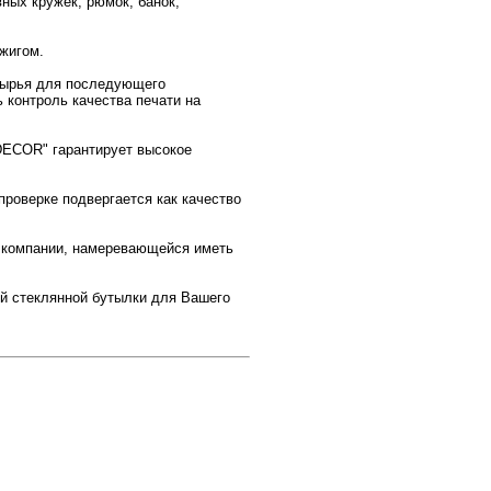
ных кружек, рюмок, банок;
жигом.
 сырья для последующего
контроль качества печати на
ECOR" гарантирует высокое
роверке подвергается как качество
и компании, намеревающейся иметь
й стеклянной бутылки для Вашего