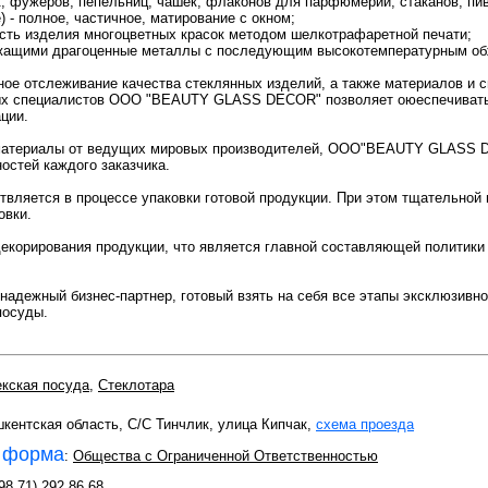
, фужеров, пепельниц, чашек, флаконов для парфюмерии, стаканов, пив
 - полное, частичное, матирование с окном;
ость изделия многоцветных красок методом шелкотрафаретной печати;
ержащими драгоценные металлы с последующим высокотемпературным об
ное отслеживание качества стеклянных изделий, а также материалов и
ых специалистов OOO "BEAUTY GLASS DECOR" позволяет оюеспечивать 
ции.
материалы от ведущих мировых производителей, OOO"BEAUTY GLASS D
остей каждого заказчика.
ляется в процессе упаковки готовой продукции. При этом тщательной п
овки.
 декорирования продукции, что является главной составляющей политик
ежный бизнес-партнер, готовый взять на себя все этапы эксклюзивно
посуды.
екская посуда
,
Стеклотара
шкентская область, C/C Тинчлик, улица Кипчак,
схема проезда
 форма
:
Общества с Ограниченной Ответственностью
98 71) 292 86 68