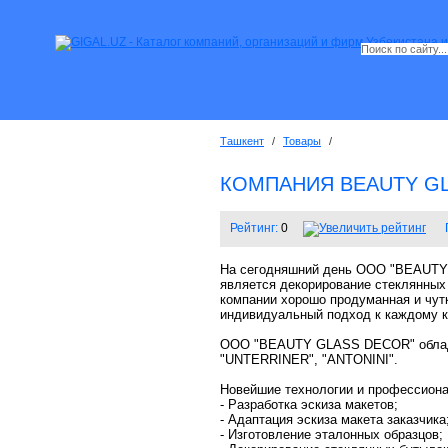
Ташкент
/
Товары
/
КОМПАНИЯ BEAUTY G
Рейтинг:
0
На сегодняшний день OOO "BEAUTY 
является декорирование стеклянных
компании хорошо продуманная и чутк
индивидуальный подход к каждому к
ООО "BEAUTY GLASS DECOR" облада
"UNTERRINER", "ANTONINI".
Новейшие технологии и профессиона
- Разработка эскиза макетов;
- Адаптация эскиза макета заказчика
- Изготовление эталонных образцов;