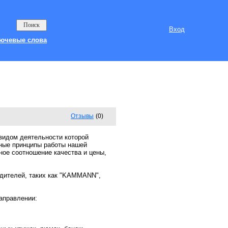
Вход
ючевые слова
Отзывы
(0)
идом деятельности которой
вные принципы работы нашей
ное соотношение качества и цены,
ителей, таких как "KAMMANN",
аправлении: