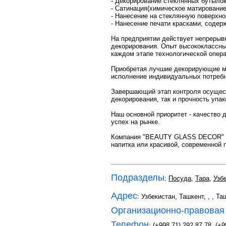
- Декорирование стеклянных бутылок
- Сатинация(химическое матирование)
- Нанесение на стеклянную поверхн
- Нанесение печати красками, сод
На предприятии действует непрерыв
декорирования. Опыт высококлассн
каждом этапе технологической опера
Приобретая лучшие декорирующие 
исполнение индивидуальных потребн
Завершающий этап контроля осуществ
декорирования, так и прочность упак
Наш основной приоритет - качество
успех на рынке.
Компания "BEAUTY GLASS DECOR" над
напитка или красивой, современной 
Подразделы
:
Посуда
,
Тара
,
Узб
Адрес
: Узбекистан, Ташкент,
,
, Та
Организационно-правовая
Телефон
:
(+998 71) 292 87 78
,
(+9