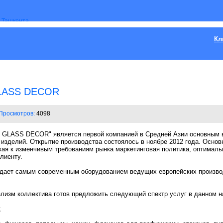
Кл
LASS DECOR
Просмотров:
4098
GLASS DECOR" является первой компанией в Средней Азии основным в
 изделий. Открытие производства состоялось в ноябре 2012 года. Осно
ая к изменчивым требованиям рынка маркетинговая политика, оптималь
лиенту.
ет самым современным оборудованием ведущих европейских производ
лизм коллектива готов предложить следующий спектр услуг в данном н
;