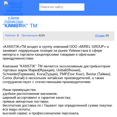
"KANSTIK" TM
Рейтинг:
0
Просмотров:
6220
Отзывы
(0)
«KANSTIK»TM входит в группу компаний ООО «MIREL GROUP» и
занимает лидирующие позиции на рынке Узбекистана в сфере
импорта и торговли канцелярскими товарами и офисными
принадлежностями.
Компания "KANSTIK" TM является эксклюзивным дистрибьютором
торговых марок Maped(Франция), Uniball(Япония),
Schneider(Германия), Koza(Турция), PMP(Гонг Конг), Bestar (Тайван),
Comix (Китай) и нескольких китайских производителей, а также
сотрудничествует с отечественными производителями.
Наши преимущества:
удобное расположение магазинов;
широкий ассортимент и гарантия качества;
прямые импортные поставки;
бесплатная доставка по г.Ташкент при определенной сумме покупки;
все виды оплаты;
высокий сервис и профессионализм персонала.