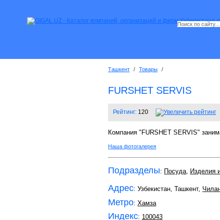
Ташкент
/
Товары
/
FURSHET SERVIS
Рейтинг:
120
Компания "FURSHET SERVIS" занима
Наша фотогалерея
Подразделы
:
Посуда
,
Изделия и
Адрес
: Узбекистан, Ташкент,
Чилан
Метро
:
Хамза
Индекс
:
100043