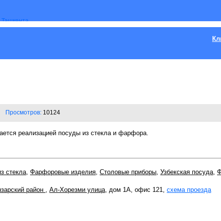
Кл
Просмотров:
10124
ется реализацией посуды из стекла и фарфора.
з стекла
,
Фарфоровые изделия
,
Столовые приборы
,
Узбекская посуда
,
зарский район
,
Ал-Хорезми улица
, дом 1А, офис 121,
схема проезда