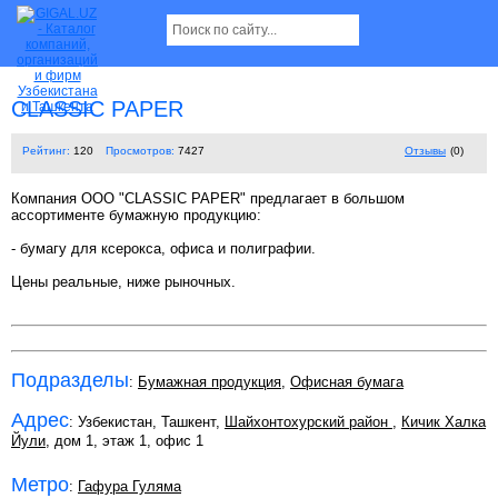
CLASSIC PAPER
Рейтинг:
120
Просмотров:
7427
Отзывы
(0)
Компания OOO "CLASSIC PAPER" предлагает в большом
ассортименте бумажную продукцию:
- бумагу для ксерокса, офиса и полиграфии.
Цены реальные, ниже рыночных.
Подразделы
:
Бумажная продукция
,
Офисная бумага
Адрес
: Узбекистан, Ташкент,
Шайхонтохурский район
,
Кичик Халка
Йули
, дом 1, этаж 1, офис 1
Метро
:
Гафура Гуляма