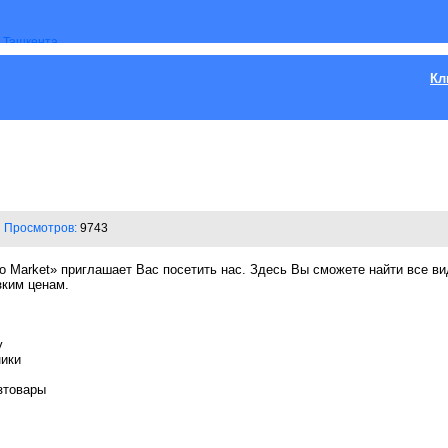
Кл
Просмотров:
9743
o Market» приглашает Вас посетить нас. Здесь Вы сможете найти все в
зким ценам.
у
ники
зтовары