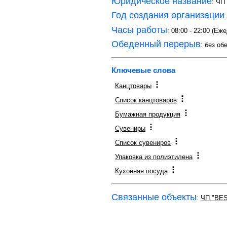
Юридическое название
: ЧП
Год создания организации
Часы работы
: 08:00 - 22:00 (Е
Обеденный перерыв
: без об
Ключевые слова
Канцтовары
Список канцтоваров
Бумажная продукция
Сувениры
Список сувениров
Упаковка из полиэтилена
Кухонная посуда
Связанные объекты
:
ЧП "BE