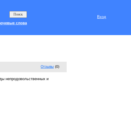
Вход
ючевые слова
Отзывы
(0)
иды непродовольственных и