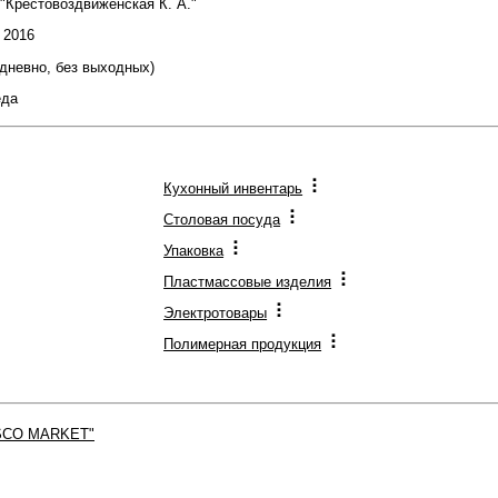
 "Крестовоздвиженская К. А."
: 2016
жедневно, без выходных)
еда
Кухонный инвентарь
Столовая посуда
Упаковка
Пластмассовые изделия
Электротовары
Полимерная продукция
SCO MARKET"