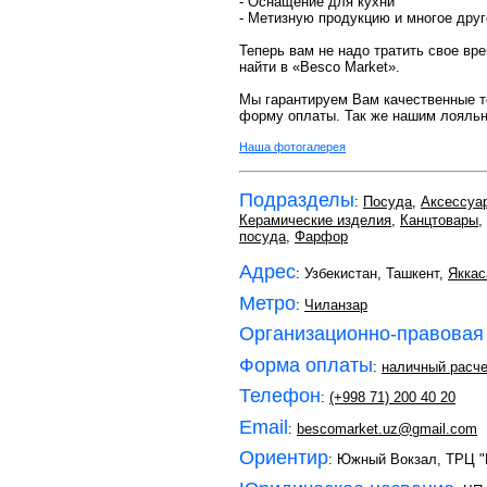
- Оснащение для кухни
- Метизную продукцию и многое друг
Теперь вам не надо тратить свое вр
найти в «Besco Market».
Мы гарантируем Вам качественные т
форму оплаты. Так же нашим лояльн
Наша фотогалерея
Подразделы
:
Посуда
,
Аксессуа
Керамические изделия
,
Канцтовары
,
посуда
,
Фарфор
Адрес
: Узбекистан, Ташкент,
Яккас
Метро
:
Чиланзар
Организационно-правовая
Форма оплаты
:
наличный расче
Телефон
:
(+998 71) 200 40 20
Email
:
bescomarket.uz@gmail.com
Ориентир
: Южный Вокзал, ТРЦ "