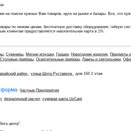
ое
емя на поиски нужных Вам товаров, идти на рынки и базары. Все, что н
овары по низким ценам, бесплатную доставку оборудования, гибкую сис
ым клиентам предоставляется накопительная карта в 1%.
ры
,
Сувениры
,
Мягкие игрушки
,
Горшки
,
Новогодние изделия
,
Предметы и
Столовые приборы
,
Осветительные приборы
,
Лампы и светильники
,
Офи
арайский район
,
улица Шота Руставели
, дом 150 2 этаж
 форма
:
Частные Предприятия
т
,
безналичный расчет
,
сумовая карта UzCard
Вега центр"