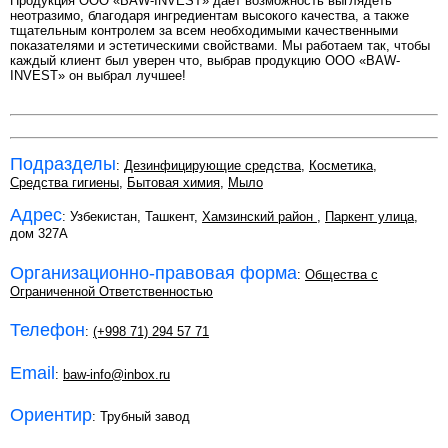
Продукция ООО «BAW-INVEST» дает возможность выглядеть
неотразимо, благодаря ингредиентам высокого качества, а также
тщательным контролем за всем необходимыми качественными
показателями и эстетическими свойствами. Мы работаем так, чтобы
каждый клиент был уверен что, выбрав продукцию ООО «BAW-
INVEST» он выбрал лучшее!
Подразделы
:
Дезинфицирующие средства
,
Косметика
,
Средства гигиены
,
Бытовая химия
,
Мыло
Адрес
: Узбекистан, Ташкент,
Хамзинский район
,
Паркент улица
,
дом 327А
Организационно-правовая форма
:
Общества с
Ограниченной Ответственностью
Телефон
:
(+998 71) 294 57 71
Email
:
baw-info@inbox.ru
Ориентир
: Трубный завод