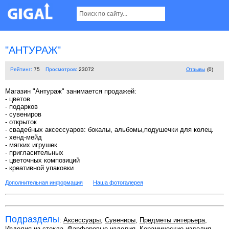
"АНТУРАЖ"
Рейтинг:
75
Просмотров:
23072
Отзывы
(0)
Магазин "Антураж" занимается продажей:
- цветов
- подарков
- сувениров
- открыток
- свадебных аксессуаров: бокалы, альбомы,подушечки для колец.
- хенд-мейд
- мягких игрушек
- пригласительных
- цветочных композиций
- креативной упаковки
Дополнительная информация
Наша фотогалерея
Подразделы
:
Аксессуары
,
Сувениры
,
Предметы интерьера
,
Изделия из стекла
,
Фарфоровые изделия
,
Керамические изделия
,