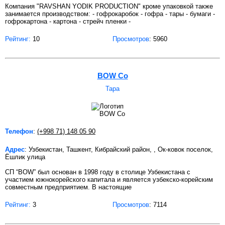
Компания "RAVSHAN YODIK PRODUCTION" кроме упаковкой также
занимается производством: - гофрокаробок - гофра - тары - бумаги -
гофрокартона - картона - стрейч пленки -
Рейтинг:
10
Просмотров
: 5960
BOW Co
Тара
Телефон
:
(+998 71) 148 05 90
Адрес
: Узбекистан, Ташкент, Кибрайский район, , Ок-ковок поселок,
Ёшлик улица
СП “BOW” был основан в 1998 году в столице Узбекистана с
участием южнокорейского капитала и является узбекско-корейским
совместным предприятием. В настоящие
Рейтинг:
3
Просмотров
: 7114