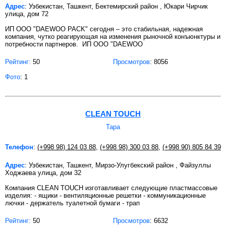
Адрес
: Узбекистан, Ташкент, Бектемирский район , Юкари Чирчик
улица, дом 72
ИП ООО "DAEWOO PACK" сегодня – это стабильная, надежная
компания, чутко реагирующая на изменения рыночной конъюнктуры и
потребности партнеров. ИП ООО "DAEWOO
Рейтинг:
50
Просмотров
: 8056
Фото
: 1
CLEAN TOUCH
Тара
Телефон
:
(+998 98) 124 03 88
,
(+998 98) 300 03 88
,
(+998 90) 805 84 39
Адрес
: Узбекистан, Ташкент, Мирзо-Улугбекский район , Файзуллы
Ходжаева улица, дом 32
Компания CLEAN TOUCH изготавливает следующие пластмассовые
изделия: - ящики - вентиляционные решетки - коммуникационные
лючки - держатель туалетной бумаги - трап
Рейтинг:
50
Просмотров
: 6632