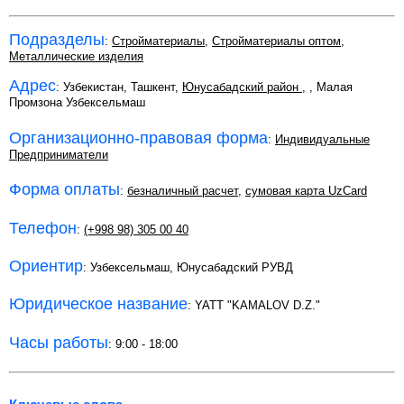
Подразделы
:
Стройматериалы
,
Стройматериалы оптом
,
Металлические изделия
Адрес
: Узбекистан, Ташкент,
Юнусабадский район
,
, Малая
Промзона Узбексельмаш
Организационно-правовая форма
:
Индивидуальные
Предприниматели
Форма оплаты
:
безналичный расчет
,
сумовая карта UzCard
Телефон
:
(+998 98) 305 00 40
Ориентир
: Узбексельмаш, Юнусабадский РУВД
Юридическое название
: YATT "KAMALOV D.Z."
Часы работы
: 9:00 - 18:00