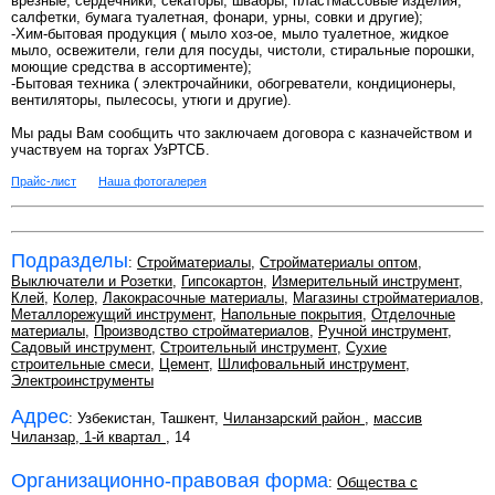
врезные, сердечники, секаторы, швабры, пластмассовые изделия,
салфетки, бумага туалетная, фонари, урны, совки и другие);
-Хим-бытовая продукция ( мыло хоз-ое, мыло туалетное, жидкое
мыло, освежители, гели для посуды, чистоли, стиральные порошки,
моющие средства в ассортименте);
-Бытовая техника ( электрочайники, обогреватели, кондиционеры,
вентиляторы, пылесосы, утюги и другие).
Мы рады Вам сообщить что заключаем договора с казначейством и
участвуем на торгах УзРТСБ.
Прайс-лист
Наша фотогалерея
Подразделы
:
Стройматериалы
,
Стройматериалы оптом
,
Выключатели и Розетки
,
Гипсокартон
,
Измерительный инструмент
,
Клей
,
Колер
,
Лакокрасочные материалы
,
Магазины стройматериалов
,
Металлорежущий инструмент
,
Напольные покрытия
,
Отделочные
материалы
,
Производство стройматериалов
,
Ручной инструмент
,
Садовый инструмент
,
Строительный инструмент
,
Сухие
строительные смеси
,
Цемент
,
Шлифовальный инструмент
,
Электроинструменты
Адрес
: Узбекистан, Ташкент,
Чиланзарский район
,
массив
Чиланзар, 1-й квартал
, 14
Организационно-правовая форма
:
Общества с