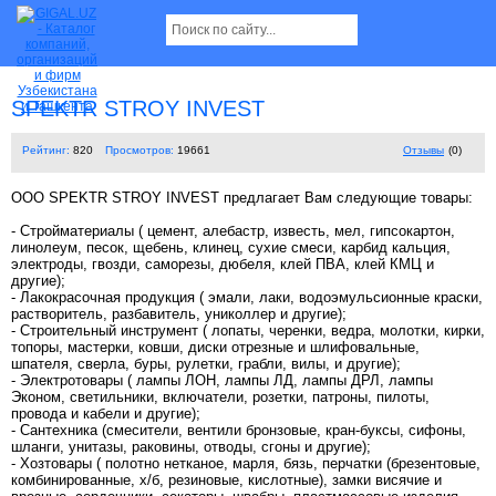
SPEKTR STROY INVEST
Рейтинг:
820
Просмотров:
19661
Отзывы
(0)
OOO SPEKTR STROY INVEST предлагает Вам следующие товары:
- Стройматериалы ( цемент, алебастр, известь, мел, гипсокартон,
линолеум, песок, щебень, клинец, сухие смеси, карбид кальция,
электроды, гвозди, саморезы, дюбеля, клей ПВА, клей КМЦ и
другие);
- Лакокрасочная продукция ( эмали, лаки, водоэмульсионные краски,
растворитель, разбавитель, униколлер и другие);
- Строительный инструмент ( лопаты, черенки, ведра, молотки, кирки,
топоры, мастерки, ковши, диски отрезные и шлифовальные,
шпателя, сверла, буры, рулетки, грабли, вилы, и другие);
- Электротовары ( лампы ЛОН, лампы ЛД, лампы ДРЛ, лампы
Эконом, светильники, включатели, розетки, патроны, пилоты,
провода и кабели и другие);
- Сантехника (смесители, вентили бронзовые, кран-буксы, сифоны,
шланги, унитазы, раковины, отводы, сгоны и другие);
- Хозтовары ( полотно нетканое, марля, бязь, перчатки (брезентовые,
комбинированные, х/б, резиновые, кислотные), замки висячие и