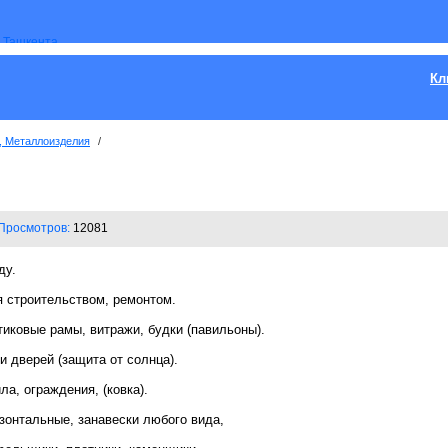
Кл
, Металлоизделия
/
Просмотров:
12081
ду.
 строительством, ремонтом.
иковые рамы, витражи, будки (павильоны).
и дверей (защита от солнца).
а, ограждения, (ковка).
зонтальные, занавески любого вида,