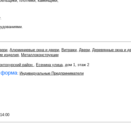
ельщики, плотники, каменщики,
.
удованиями.
вери
,
Алюминиевые окна и двери
,
Витражи
,
Двери
,
Деревянные окна и д
ие изделия
,
Металлоконструкции
нтохурский район
,
Есенина улица
, дом 1, этаж 2
 форма
:
Индивидуальные Предприниматели
 14:00