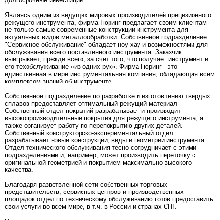
долгосрочные инвестиции.
Являясь одним из ведущих мировых производителей прецизионного
режущего инструмента, фирма Гюринг предлагает своим клиентам
не только самые современные конструкции инструмента для
актуальных видов металлообработки. Собственное подразделение
"Сервисное обслуживание" обладает ноу-хау и возможностями для
обслуживания всего поставленного инструмента. Заказчик
выигрывает, прежде всего, за счет того, что получает инструмент и
его техобслуживание «из одних рук». Фирма Гюринг - это
единственная в мире инструментальная компания, обладающая всем
комплексом знаний об инструменте.
Собственное подразделение по разработке и изготовлению твердых
сплавов предоставляет оптимальный режущий материал
Собственный отдел покрытий разрабатывает и производит
высокопроизводительные покрытия для режущего инструмента, а
также организует работу по перепокрытию других деталей.
Собственный конструкторско-экспериментальный отдел
разрабатывает новые конструкции, виды и геометрии инструмента.
Отдел технического обслуживания тесно сотрудничает с этими
подразделениями и, например, может производить переточку с
оригинальной геометрией и покрытием максимально высокого
качества.
Благодаря разветвленной сети собственных торговых
представительств, сервисных центров и производственных
площадок отдел по техническому обслуживанию готов предоставить
свои услуги во всем мире, в т.ч. в России и странах СНГ.