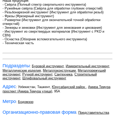
Наша продукция:
- Свёрла (Полный спектр сверлильного инструмента)
- Ружейные свёрла (Свёрла для обработки глубоких отверстий)
- Резьбонарезной инструмент (Инструмент для обработки резьб)
- Фрезы (Фрезерный инструмент)
- Развертки (Инструмент для окончательной точной обработки
отверстий)
- Зенкеры и зенковки (Инструмент для зенкования и цекования)
- Инструмент из сверхтвердых материалов (Инструмент с PKD и
CBN)
- Оснастка (Обзорник вспомогательного инструмента)
- Техническая часть
Подразделы
:
Буровой инструмент
,
Измерительный инструмент
,
Металлические изделия
,
Металлоконструкции
,
Металлорежущий
инструмент
,
Ручной инструмент
,
Сантехника
,
Строительный
инструмент
,
Шлифовальный инструмент
Адрес
: Узбекистан, Ташкент,
Юнусабадский район
,
Амира Темура
проспект (Амира Темура улица)
, 95А
Метро
:
Бодомзор
Организационно-правовая форма
:
Представительства