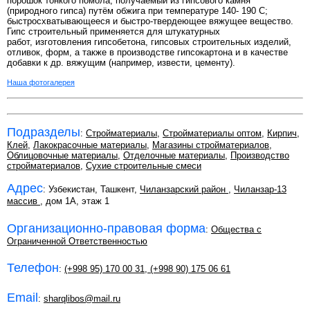
порошок тонкого помола, получаемый из гипсового камня
(природного гипса) путём обжига при температуре 140- 190 С;
быстросхватывающееся и быстро-твердеющее вяжущее вещество.
Гипс строительный применяется для штукатурных
работ, изготовления гипсобетона, гипсовых строительных изделий,
отливок, форм, а также в производстве гипсокартона и в качестве
добавки к др. вяжущим (например, извести, цементу).
Наша фотогалерея
Подразделы
:
Стройматериалы
,
Стройматериалы оптом
,
Кирпич
,
Клей
,
Лакокрасочные материалы
,
Магазины стройматериалов
,
Облицовочные материалы
,
Отделочные материалы
,
Производство
стройматериалов
,
Сухие строительные смеси
Адрес
: Узбекистан, Ташкент,
Чиланзарский район
,
Чиланзар-13
массив
, дом 1А, этаж 1
Организационно-правовая форма
:
Общества с
Ограниченной Ответственностью
Телефон
:
(+998 95) 170 00 31
,
(+998 90) 175 06 61
Email
:
sharqlibos@mail.ru