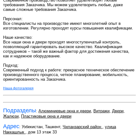
Современное производство позволяет удовлетворят любые
требования Заказчика. Мы можем удовлетворить любые, даже
самые сложные требования Заказчика.
Персонал:
Все специалисты на производстве имеют многолетний опыт в
изготовлении. Регулярно проходят курсы повышения квалификации.
Наше качество:
Все наши окна и двери проходят многоступенчатый контроль,
позволяющий гарантировать высокое качество. Квалификация
сотрудников – такой же важный фактор для достижения качества,
как и надежное оборудование.
Подход:
Современный подход к работе: прекрасное техническое обеспечение
производственного процесса, четкое планирование, мобильность,
ориентированность на Заказчика.
Наша фотогалерея
Подразделы
:
Алюминиевые окна и двери
,
Витражи
,
Двери
,
Жалюзи
,
Пластиковые окна и двери
Адрес
: Узбекистан, Ташкент,
Чиланзарский район
,
улица
Наккашлык
, дом 13 этаж 33