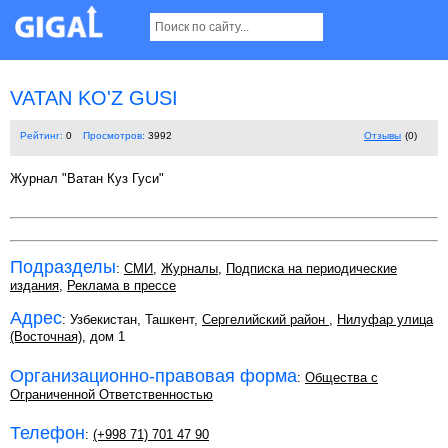
VATAN KO'Z GUSI
Рейтинг:
0
Просмотров:
3992
Отзывы
(0)
Журнал "Ватан Куз Гуси"
Подразделы
:
СМИ
,
Журналы
,
Подписка на периодические
издания
,
Реклама в прессе
Адрес
: Узбекистан, Ташкент,
Сергелийский район
,
Нилуфар улица
(Восточная)
, дом 1
Организационно-правовая форма
:
Общества с
Ограниченной Ответственностью
Телефон
:
(+998 71) 701 47 90