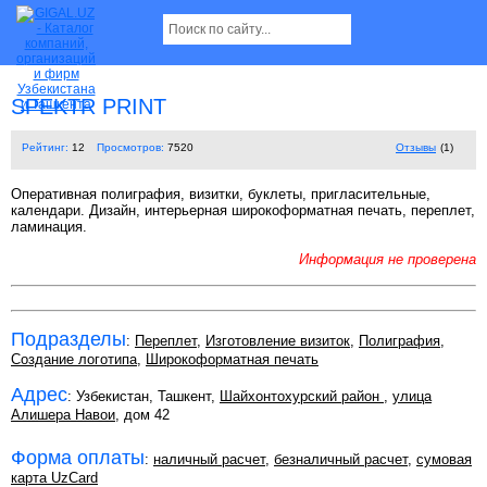
SPEKTR PRINT
Рейтинг:
12
Просмотров:
7520
Отзывы
(1)
Оперативная полиграфия, визитки, буклеты, пригласительные,
календари. Дизайн, интерьерная широкоформатная печать, переплет,
ламинация.
Информация не проверена
Подразделы
:
Переплет
,
Изготовление визиток
,
Полиграфия
,
Создание логотипа
,
Широкоформатная печать
Адрес
: Узбекистан, Ташкент,
Шайхонтохурский район
,
улица
Алишера Навои
, дом 42
Форма оплаты
:
наличный расчет
,
безналичный расчет
,
сумовая
карта UzCard