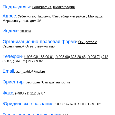
Подразделы
:
Полиграфия
,
Шелкография
Адрес
: Узбекистан, Ташкент,
Юнусабадский район
,
Махмуда
Мирзаева улица
, дом 1А
Индекс
:
100114
Организационно-правовая форма
:
Общества с
Ограниченной Ответственностью
Телефон
:
(+998 93) 183 00 01
,
(+998 90) 328 20 43
,
(+998 71) 212
82 87
,
(+998 71) 212 89 82
Email
:
azr_textile@mail.ru
Ориентир
: ресторан "Самара" напротив
Факс
: (+998 71) 212 82 87
Юридическое название
: ООО "AZR-TEXTILE GROUP"
Год создания организации