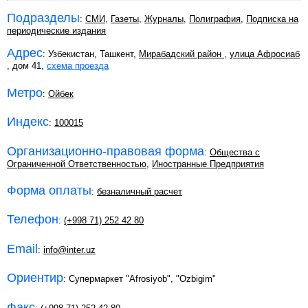
Подразделы
:
СМИ
,
Газеты
,
Журналы
,
Полиграфия
,
Подписка на
периодические издания
Адрес
: Узбекистан, Ташкент,
Мирабадский район
,
улица Афросиаб
, дом 41,
схема проезда
Метро
:
Ойбек
Индекс
:
100015
Организационно-правовая форма
:
Общества с
Ограниченной Ответственностью
,
Иностранные Предприятия
Форма оплаты
:
безналичный расчет
Телефон
:
(+998 71) 252 42 80
Email
:
info@inter.uz
Ориентир
: Супермаркет "Afrosiyob", "Ozbigim"
Факс