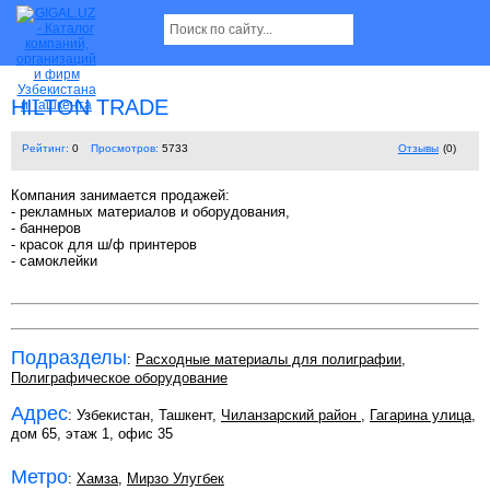
HILTON TRADE
Рейтинг:
0
Просмотров:
5733
Отзывы
(0)
Компания занимается продажей:
- рекламных материалов и оборудования,
- баннеров
- красок для ш/ф принтеров
- самоклейки
Подразделы
:
Расходные материалы для полиграфии
,
Полиграфическое оборудование
Адрес
: Узбекистан, Ташкент,
Чиланзарский район
,
Гагарина улица
,
дом 65, этаж 1, офис 35
Метро
:
Хамза
,
Мирзо Улугбек