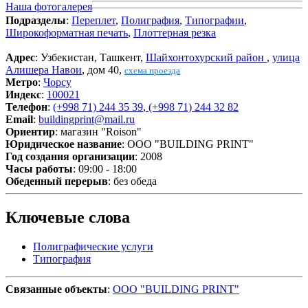
Наша фотогалерея
Подразделы
:
Переплет
,
Полиграфия
,
Типографии
,
Широкоформатная печать
,
Плоттерная резка
Адрес
: Узбекистан, Ташкент,
Шайхонтохурский район
,
улица
Алишера Навои
, дом 40,
схема проезда
Метро
:
Чорсу
Индекс
:
100021
Телефон
:
(+998 71) 244 35 39
,
(+998 71) 244 32 82
Email
:
buildingprint@mail.ru
Ориентир
: магазин "Roison"
Юридическое название
: ООО "BUILDING PRINT"
Год создания организации
: 2008
Часы работы
: 09:00 - 18:00
Обеденный перерыв
: без обеда
Ключевые слова
Полиграфические услуги
Типография
Связанные объекты
:
ООО "BUILDING PRINT"