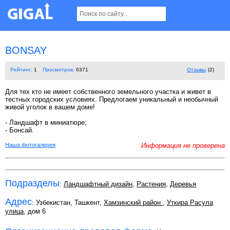
BONSAY
Рейтинг:
1
Просмотров:
6371
Отзывы
(2)
Для тех кто не имеет собственного земельного участка и живет в
тестных городских условиях. Предлогаем уникальный и необычный
живой уголок в вашем доме!
- Ландшафт в миниатюре;
- Бонсай.
Наша фотогалерея
Информация не проверена
Подразделы
:
Ландшафтный дизайн
,
Растения
,
Деревья
Адрес
: Узбекистан, Ташкент,
Хамзинский район
,
Уткира Расула
улица
, дом 6