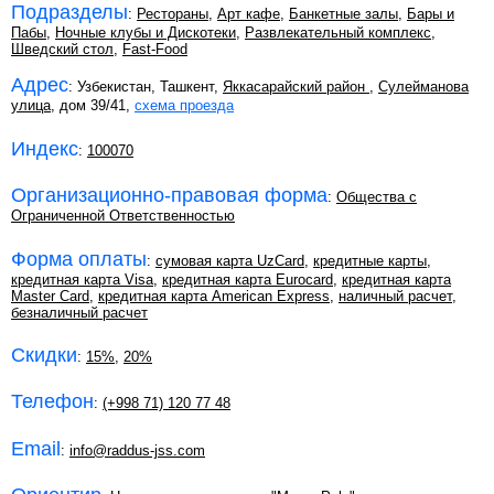
Подразделы
:
Рестораны
,
Арт кафе
,
Банкетные залы
,
Бары и
Пабы
,
Ночные клубы и Дискотеки
,
Развлекательный комплекс
,
Шведский стол
,
Fast-Food
Адрес
: Узбекистан, Ташкент,
Яккасарайский район
,
Сулейманова
улица
, дом 39/41,
схема проезда
Индекс
:
100070
Организационно-правовая форма
:
Общества с
Ограниченной Ответственностью
Форма оплаты
:
сумовая карта UzCard
,
кредитные карты
,
кредитная карта Visa
,
кредитная карта Eurocard
,
кредитная карта
Master Card
,
кредитная карта American Express
,
наличный расчет
,
безналичный расчет
Скидки
:
15%
,
20%
Телефон
:
(+998 71) 120 77 48
Email
:
info@raddus-jss.com