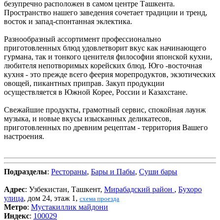
безупречно расположен в самом центре Ташкента.
Пространство нашего заведения сочетает традиции и тренд,
восток и запад-спонтанная эклектика.
Разнообразный ассортимент профессионально
приготовленных блюд удовлетворит вкус как начинающего
гурмана, так и тонкого ценителя философии японской кухни,
любителя непотворимых корейских блюд. Юго -восточная
кухня - это прежде всего феерия морепродуктов, экзотических
овощей, пикантных приправ. Закуп продукции
осуществляется в Южной Корее, России и Казахстане.
Свежайшие продукты, грамотный сервис, спокойная лаунж
музыка, и новые вкусы изысканных деликатесов,
приготовленных по древним рецептам - территория Вашего
настроения.
Подразделы
:
Рестораны
,
Бары и Пабы
,
Суши бары
Адрес
: Узбекистан, Ташкент,
Мирабадский район
,
Бухоро
улица
, дом 24, этаж 1,
схема проезда
Метро
:
Мустакиллик майдони
Индекс
:
100029