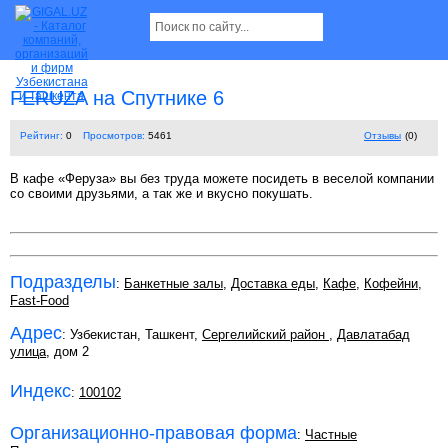
FERUZA на Спутнике 6
Рейтинг:
0
Просмотров:
5461
Отзывы
(0)
В кафе «Феруза» вы без труда можете посидеть в веселой компании
со своими друзьями, а так же и вкусно покушать.
Подразделы
:
Банкетные залы
,
Доставка еды
,
Кафе
,
Кофейни
,
Fast-Food
Адрес
: Узбекистан, Ташкент,
Сергелийский район
,
Давлатабад
улица
, дом 2
Индекс
:
100102
Организационно-правовая форма
:
Частные