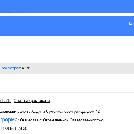
Кл
Просмотров:
4778
и Пабы
,
Элитные рестораны
арайский район
,
Хадичи Сулеймановой улица
, дом 42
 форма
:
Общества с Ограниченной Ответственностью
9890) 961 29 30