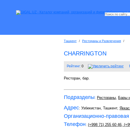
Ташкент
/
Рестораны и Развлечения
/
CHARRINGTON
Рейтинг:
0
Ресторан, бар.
Подразделы
:
Рестораны
,
Бары 
Адрес
: Узбекистан, Ташкент,
Яккас
Организационно-правовая
Телефон
:
(+998 71) 255 60 46
,
(+9