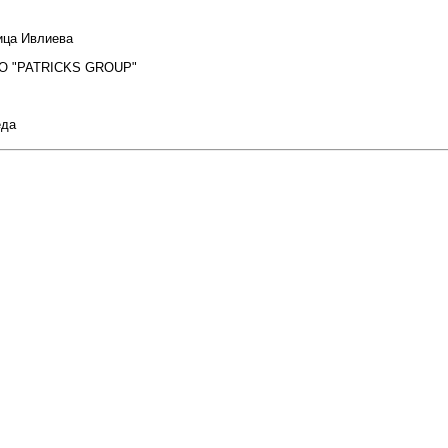
ица Ивлиева
ОО "PATRICKS GROUP"
еда