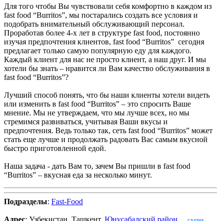
Для того чтобы Вы чувствовали себя комфортно в каждом из
fast food “Burritos”, мы постарались создать все условия и
подобрать внимательный обслуживающий персонал.
Проработав более 4-х лет в структуре fast food, постоянно
изучая предпочтения клиентов, fast food “Burritos” сегодня
предлагает только самую популярную еду для каждого.
Каждый клиент для нас не просто клиент, а наш друг. И мы
хотели бы знать – нравится ли Вам качество обслуживания в
fast food “Burritos”?
Лучший способ понять, что бы наши клиенты хотели видеть
или изменить в fast food “Burritos” – это спросить Ваше
мнение. Мы не утверждаем, что мы лучше всех, но мы
стремимся развиваться, учитывая Ваши вкусы и
предпочтения. Ведь только так, сеть fast food “Burritos” может
стать еще лучше и продолжать радовать Вас самым вкусной
быстро приготовленной едой.
Наша задача - дать Вам то, зачем Вы пришли в fast food
“Burritos” – вкусная еда за несколько минут.
Подразделы
:
Fast-Food
Адрес
: Узбекистан, Ташкент,
Юнусабадский район
,
,
схема