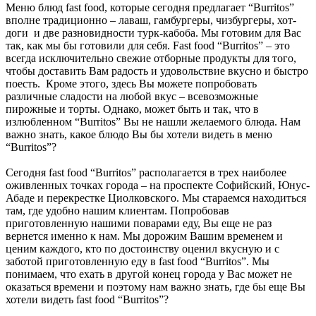
Меню блюд fast food, которые сегодня предлагает “Burritos”
вполне традиционно – лаваш, гамбургеры, чизбургеры, хот-
доги и две разновидности турк-кабоба. Мы готовим для Вас
так, как мы бы готовили для себя. Fast food “Burritos” – это
всегда исключительно свежие отборные продукты для того,
чтобы доставить Вам радость и удовольствие вкусно и быстро
поесть. Кроме этого, здесь Вы можете попробовать
различные сладости на любой вкус – всевозможные
пирожные и торты. Однако, может быть и так, что в
излюбленном “Burritos” Вы не нашли желаемого блюда. Нам
важно знать, какое блюдо Вы бы хотели видеть в меню
“Burritos”?
Сегодня fast food “Burritos” располагается в трех наиболее
оживленных точках города – на проспекте Софийский, Юнус-
Абаде и перекрестке Циолковского. Мы стараемся находиться
там, где удобно нашим клиентам. Попробовав
приготовленную нашими поварами еду, Вы еще не раз
вернется именно к нам. Мы дорожим Вашим временем и
ценим каждого, кто по достоинству оценил вкусную и с
заботой приготовленную еду в fast food “Burritos”. Мы
понимаем, что ехать в другой конец города у Вас может не
оказаться времени и поэтому нам важно знать, где бы еще Вы
хотели видеть fast food “Burritos”?