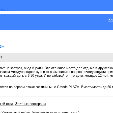
Кл
DE
97
ткрыт на завтрак, обед и ужин. Это отличное место для отдыха в друже
разием международной кухни от знаменитых поваров, обладающими при
 каждый день с 6:30 утра. И не забывайте, что дети, младше 12 лет, мо
одится на первом этаже гостиницы Le Grande PLAZA. Вместимость до 50 г
кий стол
,
Элитные рестораны
-Улугбекский район
,
Узбекистон овози улица
, дом 2