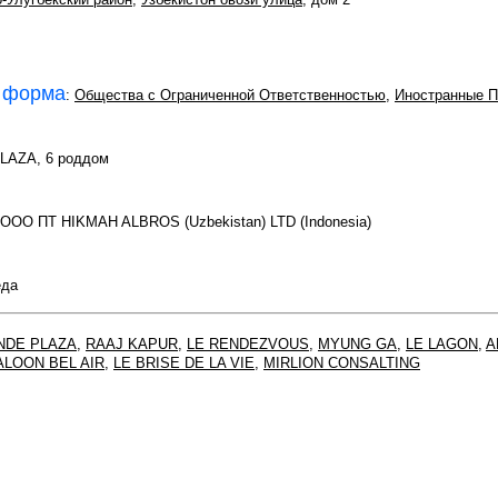
 форма
:
Общества с Ограниченной Ответственностью
,
Иностранные П
PLAZA, 6 роддом
 ООО ПТ HIKMAH ALBROS (Uzbekistan) LTD (Indonesia)
еда
NDE PLAZA
,
RAAJ KAPUR
,
LE RENDEZVOUS
,
MYUNG GA
,
LE LAGON
,
A
ALOON BEL AIR
,
LE BRISE DE LA VIE
,
MIRLION CONSALTING