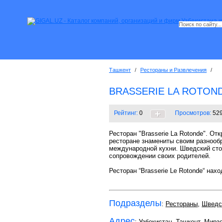
Ташкент
/
Рестораны и Развлечения
/
BRASSERIE LA ROTON
Рейтинг:
0
Просмотров:
52
Ресторан "Brasserie La Rotonde". О
ресторане знамениты своим разнооб
международной кухни. Шведский стол
сопровождении своих родителей.
Ресторан “Brasserie Le Rotonde“ нах
Подразделы
:
Рестораны
,
Шведс
Адрес
: Узбекистан, Ташкент,
Мирзо