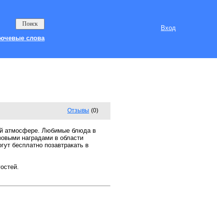
Вход
ючевые слова
Отзывы
(0)
ской атмосфере. Любимые блюда в
зовыми наградами в области
гут бесплатно позавтракать в
остей.